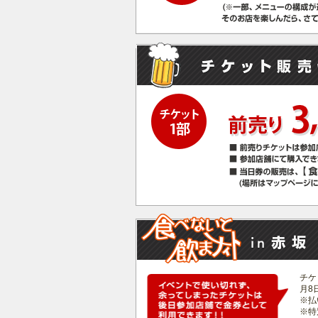
チケ
月8
※払
※特