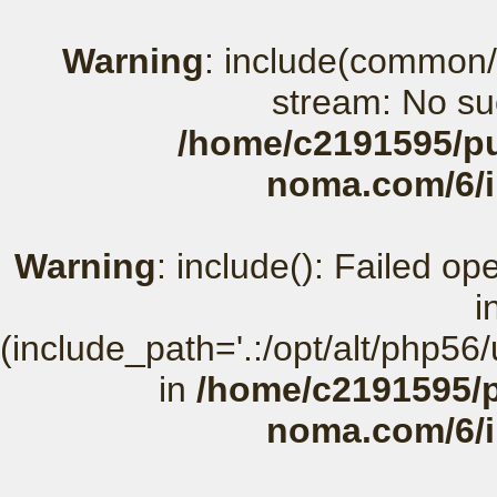
Warning
: include(common/
stream: No suc
/home/c2191595/pu
noma.com/6/
Warning
: include(): Failed o
i
(include_path='.:/opt/alt/php56
in
/home/c2191595/p
noma.com/6/