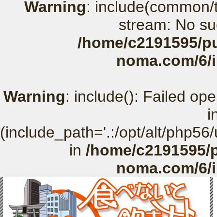
Warning
: include(common/t
stream: No suc
/home/c2191595/pu
noma.com/6/
Warning
: include(): Failed o
i
(include_path='.:/opt/alt/php56
in
/home/c2191595/p
noma.com/6/